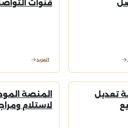
صل
قنوات التواص
المزيد
 تعديل
المنصة الموح
ع
لاستلام ومراج
التشريعات