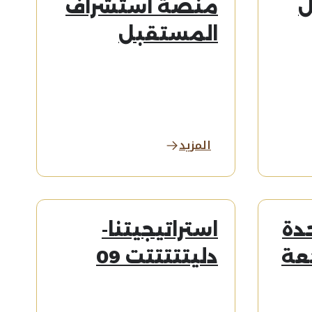
ل
منصة استشراف
المستقبل
المزيد
دة
استراتيجيتنا-
عة
دليتتتتتت 09