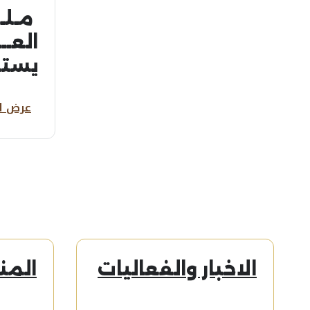
​ مـل
العـــ
يست
المر
عرض ا
التش
والا
لقان
المعا
الاخبار والفعاليات
المن