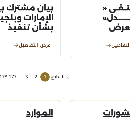
ـتـقـى «
بيان مشترك ب
ـــــدل»
الإمارات وبلجيك
عرض
بشأن تنفيذ
تكزات
عملية تسليم
لتفاصيل
عرض التفاصيل
ريعية
ثلاثة أشخاص
قتصادية
مطلوبين
ون
للسلطات...
ملات...
السابق
1
2
3
…
177
178
شورات
الموارد