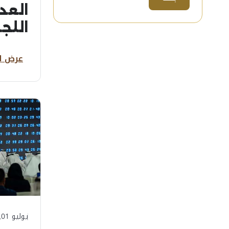
العد
اللج
لمكاف
عرض ا
اليوم
يوليو 01, 2026